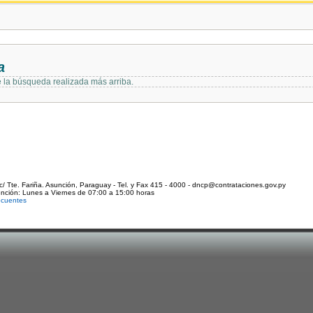
a
e la búsqueda realizada más arriba.
c/ Tte. Fariña. Asunción, Paraguay - Tel. y Fax 415 - 4000 - dncp@contrataciones.gov.py
ención: Lunes a Viernes de 07:00 a 15:00 horas
ecuentes