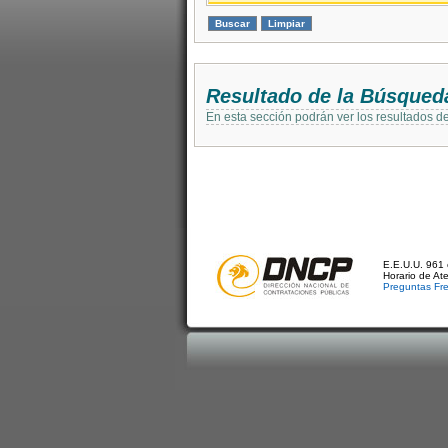
Resultado de la Búsqued
En esta sección podrán ver los resultados d
E.E.U.U. 961 
Horario de At
Preguntas Fr