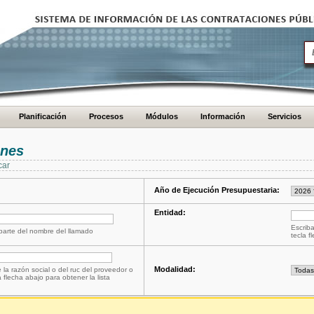
Planificación
Procesos
Módulos
Información
Servicios
ones
car
Año de Ejecución Presupuestaria:
Entidad:
Escriba
 parte del nombre del llamado
tecla f
Modalidad:
 la razón social o del ruc del proveedor o
a flecha abajo para obtener la lista