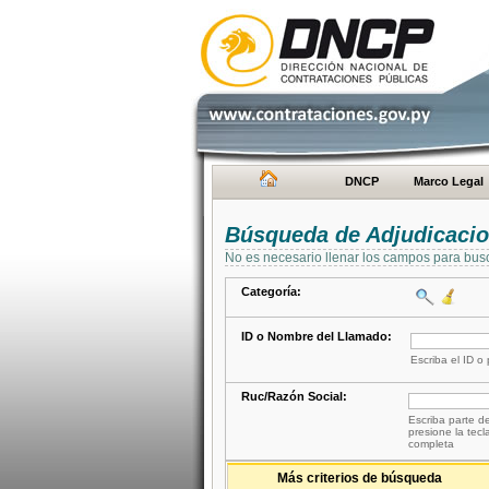
DNCP
Marco Legal
Búsqueda de Adjudicaci
No es necesario llenar los campos para bus
Categoría:
ID o Nombre del Llamado:
Escriba el ID o
Ruc/Razón Social:
Escriba parte de
presione la tecl
completa
Más criterios de búsqueda