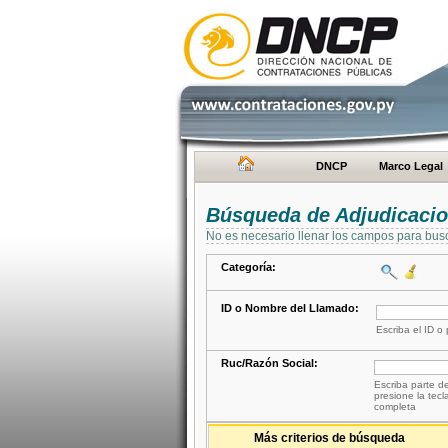
DNCP
Marco Legal
Búsqueda de Adjudicaci
No es necesario llenar los campos para bus
Categoría:
ID o Nombre del Llamado:
Escriba el ID o
Ruc/Razón Social:
Escriba parte de
presione la tecl
completa
Más criterios de búsqueda