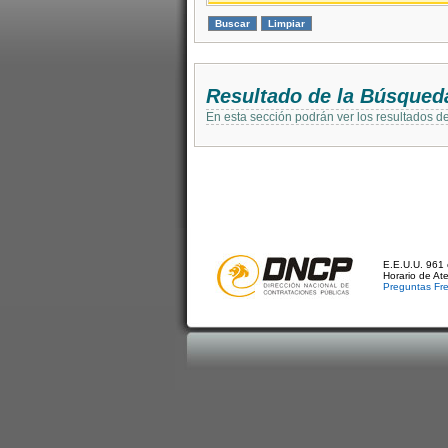
Resultado de la Búsqued
En esta sección podrán ver los resultados d
E.E.U.U. 961 
Horario de At
Preguntas Fr