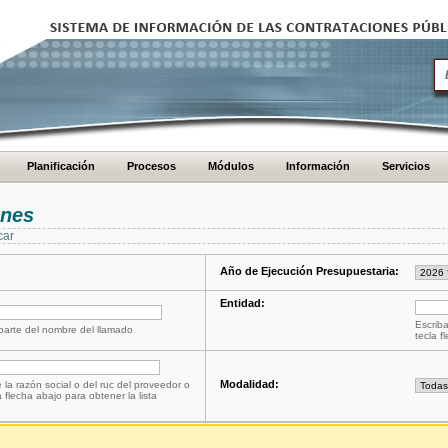
Planificación
Procesos
Módulos
Información
Servicios
ones
car
Año de Ejecución Presupuestaria:
Entidad:
Escriba
 parte del nombre del llamado
tecla f
Modalidad:
 la razón social o del ruc del proveedor o
a flecha abajo para obtener la lista