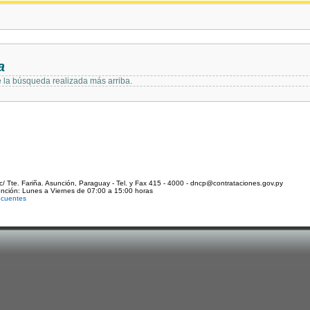
a
e la búsqueda realizada más arriba.
c/ Tte. Fariña. Asunción, Paraguay - Tel. y Fax 415 - 4000 - dncp@contrataciones.gov.py
ención: Lunes a Viernes de 07:00 a 15:00 horas
ecuentes