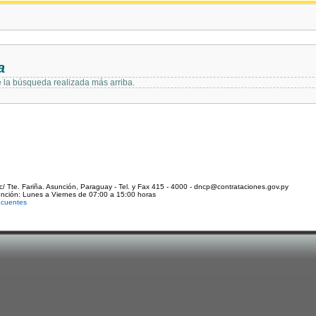
a
e la búsqueda realizada más arriba.
c/ Tte. Fariña. Asunción, Paraguay - Tel. y Fax 415 - 4000 - dncp@contrataciones.gov.py
ención: Lunes a Viernes de 07:00 a 15:00 horas
ecuentes