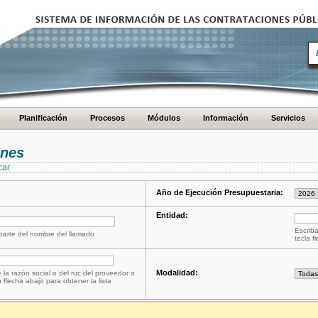
Planificación
Procesos
Módulos
Información
Servicios
ones
car
Año de Ejecución Presupuestaria:
Entidad:
Escriba
 parte del nombre del llamado
tecla f
Modalidad:
 la razón social o del ruc del proveedor o
a flecha abajo para obtener la lista