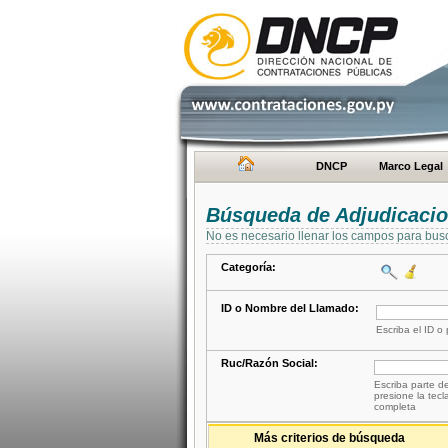
DNCP
Marco Legal
Búsqueda de Adjudicaci
No es necesario llenar los campos para bus
Categoría:
ID o Nombre del Llamado:
Escriba el ID o
Ruc/Razón Social:
Escriba parte de
presione la tecl
completa
Más criterios de búsqueda