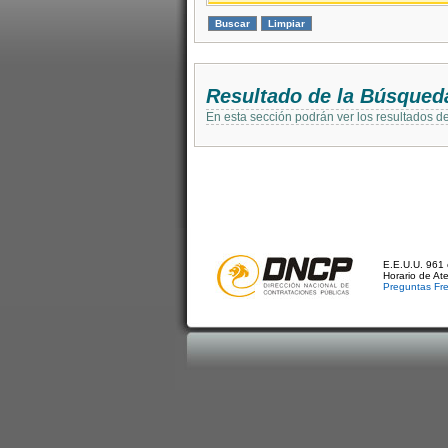
Resultado de la Búsqued
En esta sección podrán ver los resultados d
E.E.U.U. 961 
Horario de At
Preguntas Fr