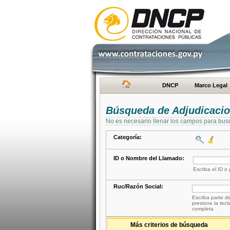
DNCP
Marco Legal
Búsqueda de Adjudicaci
No es necesario llenar los campos para bus
Categoría:
ID o Nombre del Llamado:
Escriba el ID o
Ruc/Razón Social:
Escriba parte de
presione la tecl
completa
Más criterios de búsqueda