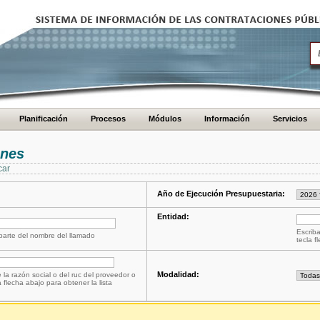
Planificación
Procesos
Módulos
Información
Servicios
ones
car
Año de Ejecución Presupuestaria:
Entidad:
Escriba
 parte del nombre del llamado
tecla f
Modalidad:
 la razón social o del ruc del proveedor o
a flecha abajo para obtener la lista