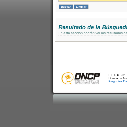
Resultado de la Búsqued
En esta sección podrán ver los resultados d
E.E.U.U. 961 
Horario de At
Preguntas Fr