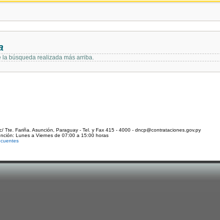
a
e la búsqueda realizada más arriba.
c/ Tte. Fariña. Asunción, Paraguay - Tel. y Fax 415 - 4000 - dncp@contrataciones.gov.py
ención: Lunes a Viernes de 07:00 a 15:00 horas
ecuentes