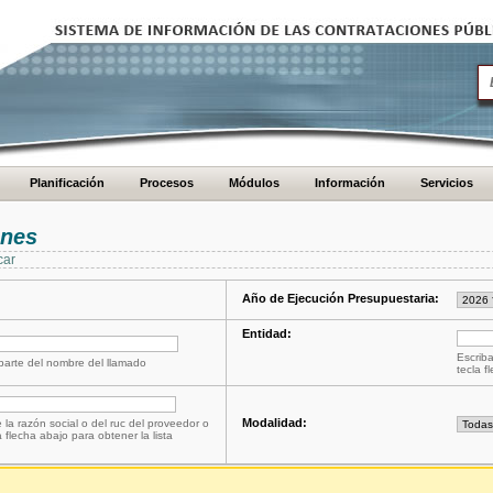
Planificación
Procesos
Módulos
Información
Servicios
ones
car
Año de Ejecución Presupuestaria:
Entidad:
Escriba
 parte del nombre del llamado
tecla f
Modalidad:
 la razón social o del ruc del proveedor o
a flecha abajo para obtener la lista