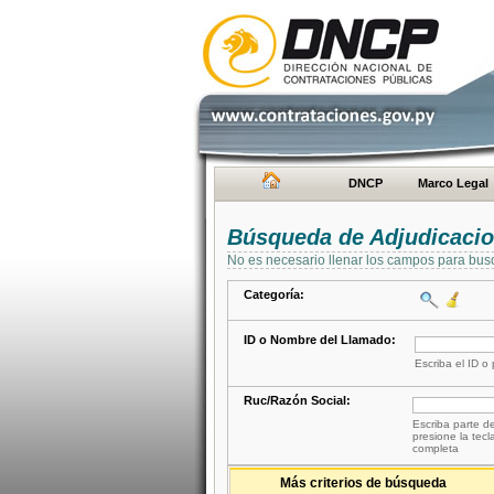
DNCP
Marco Legal
Búsqueda de Adjudicaci
No es necesario llenar los campos para bus
Categoría:
ID o Nombre del Llamado:
Escriba el ID o
Ruc/Razón Social:
Escriba parte de
presione la tecl
completa
Más criterios de búsqueda