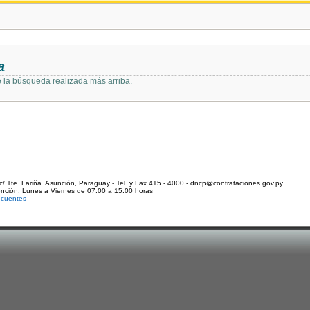
a
e la búsqueda realizada más arriba.
c/ Tte. Fariña. Asunción, Paraguay - Tel. y Fax 415 - 4000 - dncp@contrataciones.gov.py
ención: Lunes a Viernes de 07:00 a 15:00 horas
ecuentes