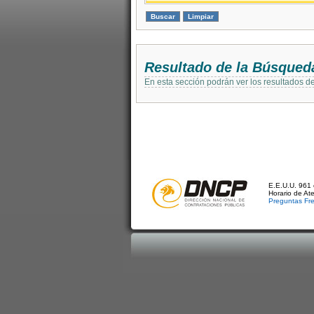
Resultado de la Búsqued
En esta sección podrán ver los resultados d
E.E.U.U. 961 
Horario de At
Preguntas Fr