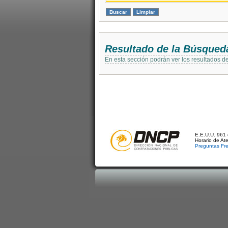
Resultado de la Búsqued
En esta sección podrán ver los resultados d
E.E.U.U. 961 
Horario de At
Preguntas Fr