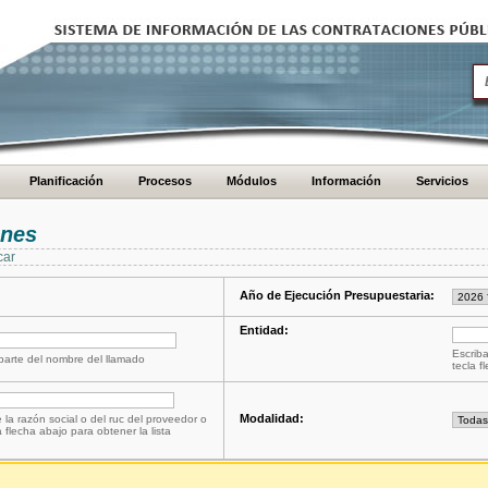
Planificación
Procesos
Módulos
Información
Servicios
ones
car
Año de Ejecución Presupuestaria:
Entidad:
Escriba
 parte del nombre del llamado
tecla f
Modalidad:
 la razón social o del ruc del proveedor o
a flecha abajo para obtener la lista