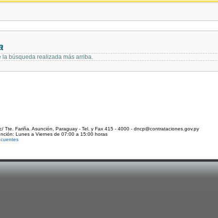
a
e la búsqueda realizada más arriba.
c/ Tte. Fariña. Asunción, Paraguay - Tel. y Fax 415 - 4000 - dncp@contrataciones.gov.py
ención: Lunes a Viernes de 07:00 a 15:00 horas
ecuentes