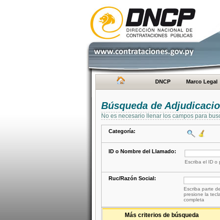
DNCP
Marco Legal
Búsqueda de Adjudicaci
No es necesario llenar los campos para bus
Categoría:
ID o Nombre del Llamado:
Escriba el ID o
Ruc/Razón Social:
Escriba parte de
presione la tecl
completa
Más criterios de búsqueda