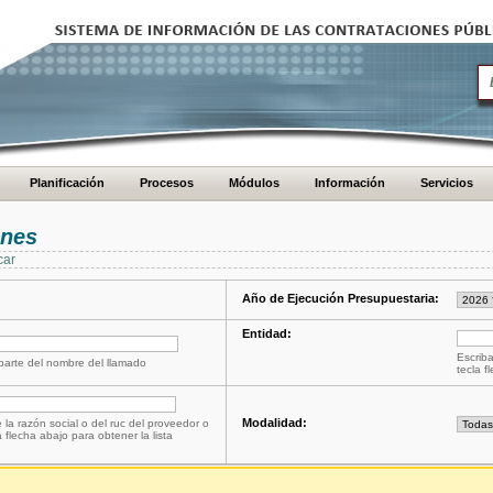
Planificación
Procesos
Módulos
Información
Servicios
ones
car
Año de Ejecución Presupuestaria:
Entidad:
Escriba
 parte del nombre del llamado
tecla f
Modalidad:
 la razón social o del ruc del proveedor o
a flecha abajo para obtener la lista