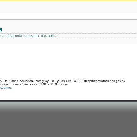
a
e la búsqueda realizada más arriba.
c/ Tte. Fariña. Asunción, Paraguay - Tel. y Fax 415 - 4000 - dncp@contrataciones.gov.py
ención: Lunes a Viernes de 07:00 a 15:00 horas
ecuentes