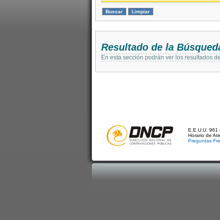
Resultado de la Búsqued
En esta sección podrán ver los resultados d
E.E.U.U. 961 
Horario de At
Preguntas Fr