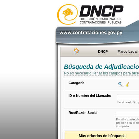
DNCP
Marco Legal
Búsqueda de Adjudicaci
No es necesario llenar los campos para bus
Categoría:
ID o Nombre del Llamado:
Escriba el ID o
Ruc/Razón Social:
Escriba parte de
presione la tecl
completa
Más criterios de búsqueda