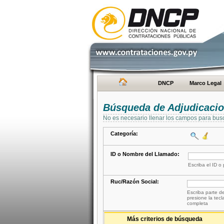
DNCP
Marco Legal
Búsqueda de Adjudicaci
No es necesario llenar los campos para bus
Categoría:
ID o Nombre del Llamado:
Escriba el ID o
Ruc/Razón Social:
Escriba parte de
presione la tecl
completa
Más criterios de búsqueda