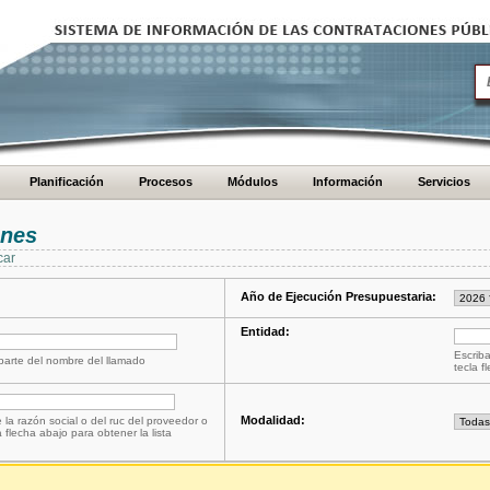
Planificación
Procesos
Módulos
Información
Servicios
ones
car
Año de Ejecución Presupuestaria:
Entidad:
Escriba
 parte del nombre del llamado
tecla f
Modalidad:
 la razón social o del ruc del proveedor o
a flecha abajo para obtener la lista