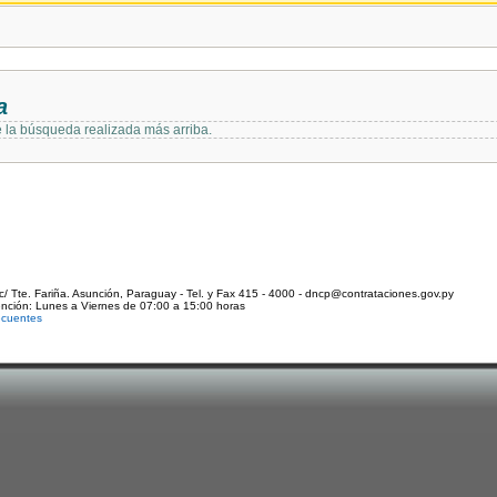
a
e la búsqueda realizada más arriba.
c/ Tte. Fariña. Asunción, Paraguay - Tel. y Fax 415 - 4000 - dncp@contrataciones.gov.py
ención: Lunes a Viernes de 07:00 a 15:00 horas
ecuentes