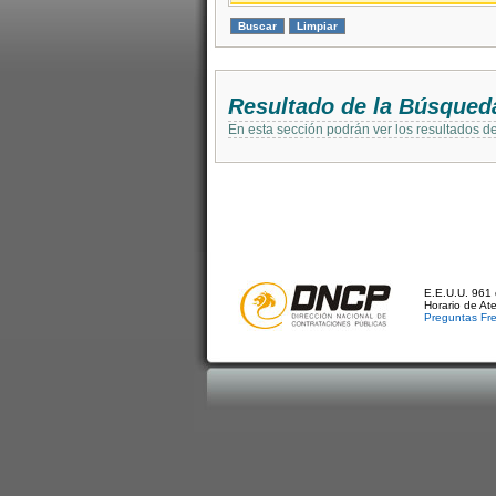
Resultado de la Búsqued
En esta sección podrán ver los resultados d
E.E.U.U. 961 
Horario de At
Preguntas Fr