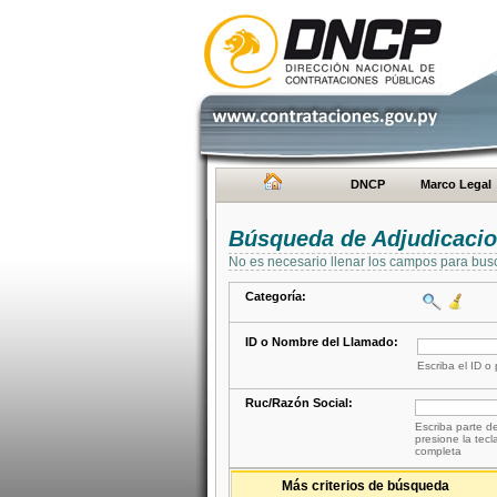
DNCP
Marco Legal
Búsqueda de Adjudicaci
No es necesario llenar los campos para bus
Categoría:
ID o Nombre del Llamado:
Escriba el ID o
Ruc/Razón Social:
Escriba parte de
presione la tecl
completa
Más criterios de búsqueda