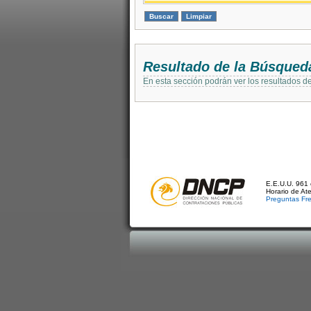
Resultado de la Búsqued
En esta sección podrán ver los resultados d
E.E.U.U. 961 
Horario de At
Preguntas Fr