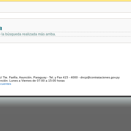
a
e la búsqueda realizada más arriba.
c/ Tte. Fariña. Asunción, Paraguay - Tel. y Fax 415 - 4000 - dncp@contrataciones.gov.py
ención: Lunes a Viernes de 07:00 a 15:00 horas
ecuentes