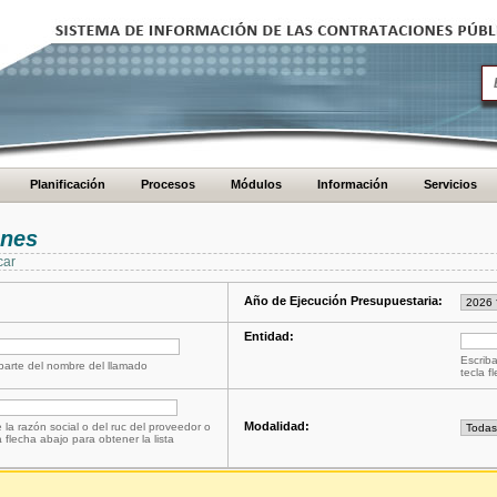
Planificación
Procesos
Módulos
Información
Servicios
ones
car
Año de Ejecución Presupuestaria:
Entidad:
Escriba
 parte del nombre del llamado
tecla f
Modalidad:
 la razón social o del ruc del proveedor o
a flecha abajo para obtener la lista