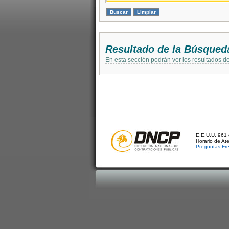
Resultado de la Búsqued
En esta sección podrán ver los resultados d
E.E.U.U. 961 
Horario de At
Preguntas Fr