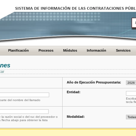
Planificación
Procesos
Módulos
Información
Servicios
ones
car
Año de Ejecución Presupuestaria:
Entidad:
Escriba
 parte del nombre del llamado
tecla f
Modalidad:
 la razón social o del ruc del proveedor o
a flecha abajo para obtener la lista