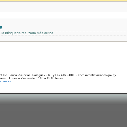
a
e la búsqueda realizada más arriba.
c/ Tte. Fariña. Asunción, Paraguay - Tel. y Fax 415 - 4000 - dncp@contrataciones.gov.py
ención: Lunes a Viernes de 07:00 a 15:00 horas
ecuentes