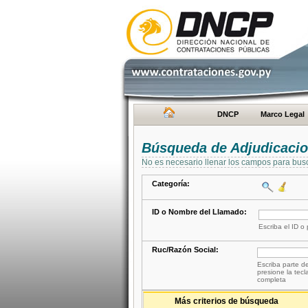
DNCP
Marco Legal
Búsqueda de Adjudicaci
No es necesario llenar los campos para bus
Categoría:
ID o Nombre del Llamado:
Escriba el ID o
Ruc/Razón Social:
Escriba parte de
presione la tecl
completa
Más criterios de búsqueda