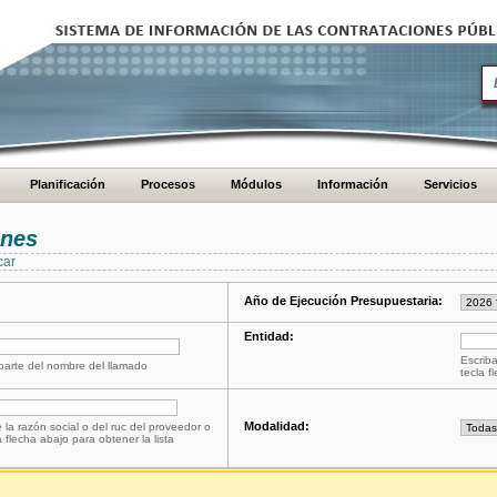
Planificación
Procesos
Módulos
Información
Servicios
ones
car
Año de Ejecución Presupuestaria:
Entidad:
Escriba
 parte del nombre del llamado
tecla f
Modalidad:
 la razón social o del ruc del proveedor o
a flecha abajo para obtener la lista