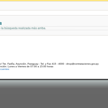
a
e la búsqueda realizada más arriba.
c/ Tte. Fariña. Asunción, Paraguay - Tel. y Fax 415 - 4000 - dncp@contrataciones.gov.py
ención: Lunes a Viernes de 07:00 a 15:00 horas
ecuentes