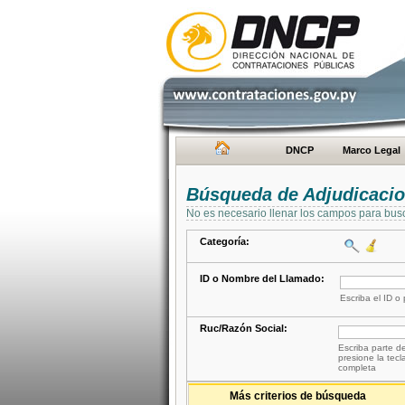
DNCP
Marco Legal
Búsqueda de Adjudicaci
No es necesario llenar los campos para bus
Categoría:
ID o Nombre del Llamado:
Escriba el ID o
Ruc/Razón Social:
Escriba parte de
presione la tecl
completa
Más criterios de búsqueda