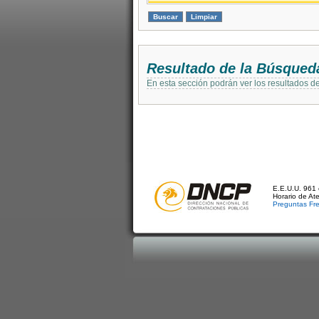
Resultado de la Búsqued
En esta sección podrán ver los resultados d
E.E.U.U. 961 
Horario de At
Preguntas Fr