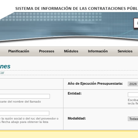
Planificación
Procesos
Módulos
Información
Servicios
ones
car
Año de Ejecución Presupuestaria:
Entidad:
Escriba
 parte del nombre del llamado
tecla f
Modalidad:
 la razón social o del ruc del proveedor o
a flecha abajo para obtener la lista