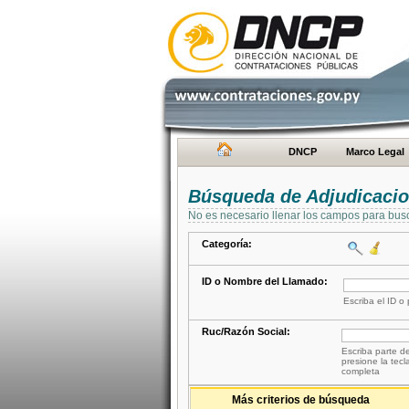
DNCP
Marco Legal
Búsqueda de Adjudicaci
No es necesario llenar los campos para bus
Categoría:
ID o Nombre del Llamado:
Escriba el ID o
Ruc/Razón Social:
Escriba parte de
presione la tecl
completa
Más criterios de búsqueda