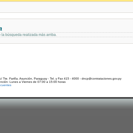
a
e la búsqueda realizada más arriba.
c/ Tte. Fariña. Asunción, Paraguay - Tel. y Fax 415 - 4000 - dncp@contrataciones.gov.py
ención: Lunes a Viernes de 07:00 a 15:00 horas
ecuentes