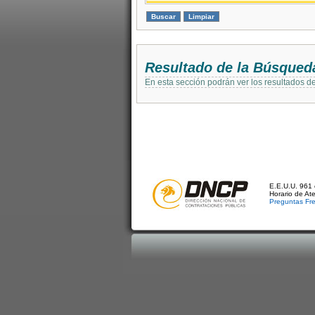
Resultado de la Búsqued
En esta sección podrán ver los resultados d
E.E.U.U. 961 
Horario de At
Preguntas Fr