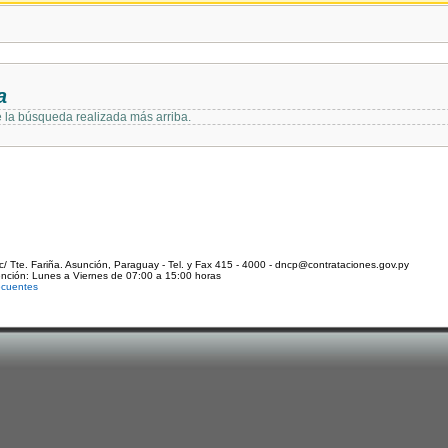
a
e la búsqueda realizada más arriba.
c/ Tte. Fariña. Asunción, Paraguay - Tel. y Fax 415 - 4000 - dncp@contrataciones.gov.py
ención: Lunes a Viernes de 07:00 a 15:00 horas
ecuentes