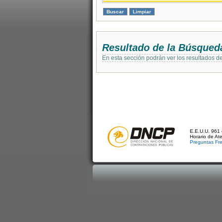
Resultado de la Búsqued
En esta sección podrán ver los resultados d
E.E.U.U. 961 
Horario de At
Preguntas Fr