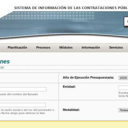
Planificación
Procesos
Módulos
Información
Servicios
ones
car
Año de Ejecución Presupuestaria:
Entidad:
Escriba
 parte del nombre del llamado
tecla f
Modalidad:
 la razón social o del ruc del proveedor o
a flecha abajo para obtener la lista