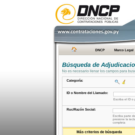
DNCP
Marco Legal
Búsqueda de Adjudicaci
No es necesario llenar los campos para bus
Categoría:
ID o Nombre del Llamado:
Escriba el ID o
Ruc/Razón Social:
Escriba parte de
presione la tecl
completa
Más criterios de búsqueda