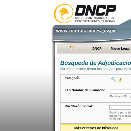
DNCP
Marco Legal
Búsqueda de Adjudicaci
No es necesario llenar los campos para bus
Categoría:
ID o Nombre del Llamado:
Escriba el ID o
Ruc/Razón Social:
Escriba parte de
presione la tecl
completa
Más criterios de búsqueda