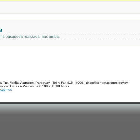
a
e la búsqueda realizada más arriba.
c/ Tte. Fariña. Asunción, Paraguay - Tel. y Fax 415 - 4000 - dncp@contrataciones.gov.py
ención: Lunes a Viernes de 07:00 a 15:00 horas
ecuentes