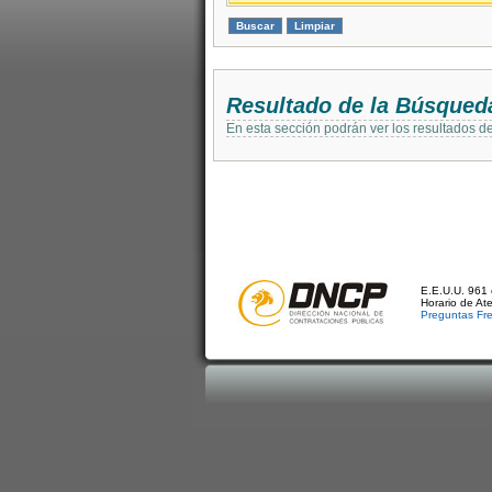
Resultado de la Búsqued
En esta sección podrán ver los resultados d
E.E.U.U. 961 
Horario de At
Preguntas Fr