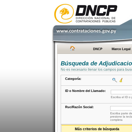
DNCP
Marco Legal
Búsqueda de Adjudicaci
No es necesario llenar los campos para bus
Categoría:
ID o Nombre del Llamado:
Escriba el ID o
Ruc/Razón Social:
Escriba parte de
presione la tecl
completa
Más criterios de búsqueda