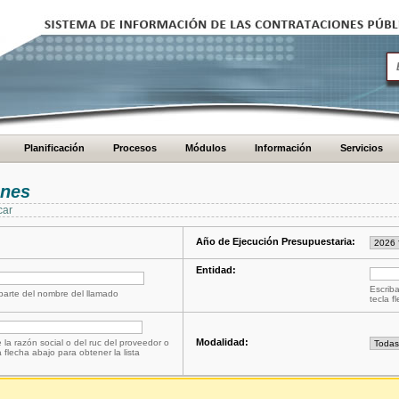
Planificación
Procesos
Módulos
Información
Servicios
ones
car
Año de Ejecución Presupuestaria:
Entidad:
Escriba
 parte del nombre del llamado
tecla f
Modalidad:
 la razón social o del ruc del proveedor o
a flecha abajo para obtener la lista