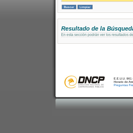
Resultado de la Búsqued
En esta sección podrán ver los resultados d
E.E.U.U. 961 
Horario de At
Preguntas Fr