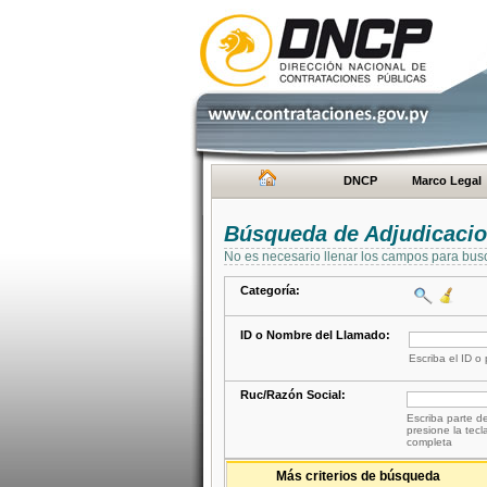
DNCP
Marco Legal
Búsqueda de Adjudicaci
No es necesario llenar los campos para bus
Categoría:
ID o Nombre del Llamado:
Escriba el ID o
Ruc/Razón Social:
Escriba parte de
presione la tecl
completa
Más criterios de búsqueda