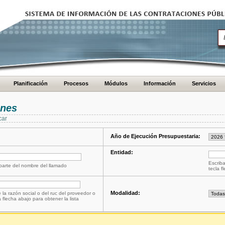
Planificación
Procesos
Módulos
Información
Servicios
ones
car
Año de Ejecución Presupuestaria:
Entidad:
Escriba
 parte del nombre del llamado
tecla f
Modalidad:
 la razón social o del ruc del proveedor o
a flecha abajo para obtener la lista