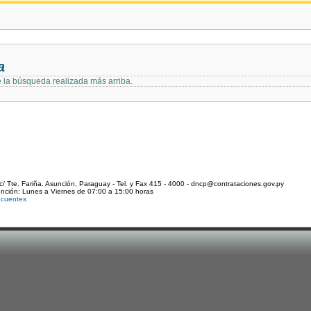
a
e la búsqueda realizada más arriba.
c/ Tte. Fariña. Asunción, Paraguay - Tel. y Fax 415 - 4000 - dncp@contrataciones.gov.py
ención: Lunes a Viernes de 07:00 a 15:00 horas
ecuentes