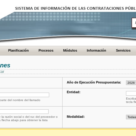
Planificación
Procesos
Módulos
Información
Servicios
ones
car
Año de Ejecución Presupuestaria:
Entidad:
Escriba
 parte del nombre del llamado
tecla f
Modalidad:
 la razón social o del ruc del proveedor o
a flecha abajo para obtener la lista