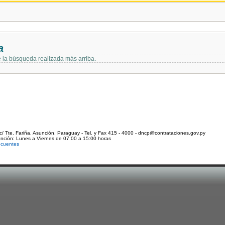
a
e la búsqueda realizada más arriba.
c/ Tte. Fariña. Asunción, Paraguay - Tel. y Fax 415 - 4000 - dncp@contrataciones.gov.py
ención: Lunes a Viernes de 07:00 a 15:00 horas
ecuentes