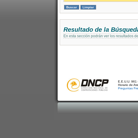
Resultado de la Búsqued
En esta sección podrán ver los resultados d
E.E.U.U. 961 
Horario de At
Preguntas Fr