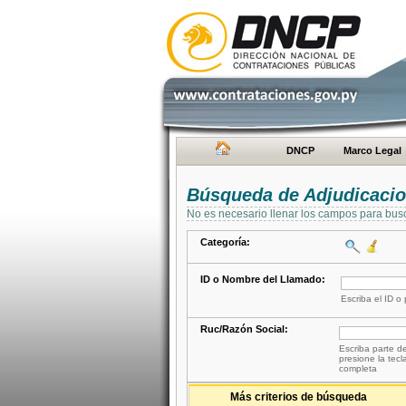
DNCP
Marco Legal
Búsqueda de Adjudicaci
No es necesario llenar los campos para bus
Categoría:
ID o Nombre del Llamado:
Escriba el ID o
Ruc/Razón Social:
Escriba parte de
presione la tecl
completa
Más criterios de búsqueda