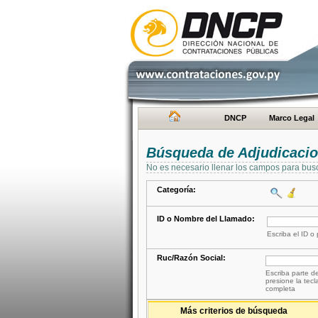
DNCP
Marco Legal
Búsqueda de Adjudicaci
No es necesario llenar los campos para bus
Categoría:
ID o Nombre del Llamado:
Escriba el ID o
Ruc/Razón Social:
Escriba parte de
presione la tecl
completa
Más criterios de búsqueda