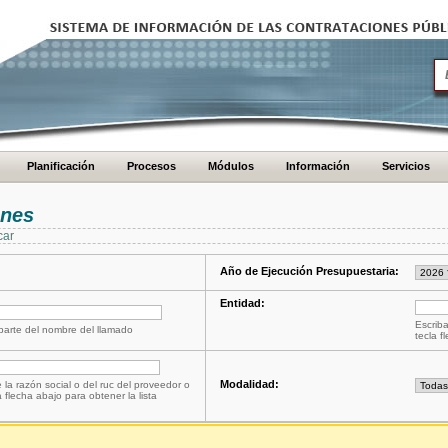
Planificación
Procesos
Módulos
Información
Servicios
ones
car
Año de Ejecución Presupuestaria:
Entidad:
Escriba
 parte del nombre del llamado
tecla f
Modalidad:
 la razón social o del ruc del proveedor o
a flecha abajo para obtener la lista