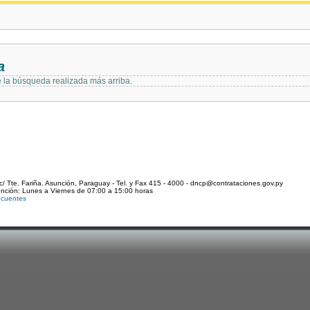
a
e la búsqueda realizada más arriba.
c/ Tte. Fariña. Asunción, Paraguay - Tel. y Fax 415 - 4000 - dncp@contrataciones.gov.py
ención: Lunes a Viernes de 07:00 a 15:00 horas
ecuentes