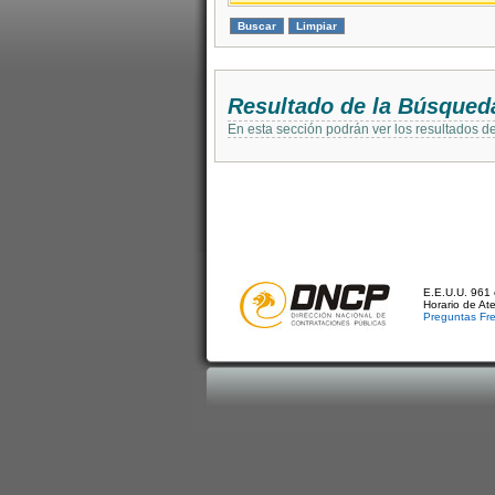
Resultado de la Búsqued
En esta sección podrán ver los resultados d
E.E.U.U. 961 
Horario de At
Preguntas Fr