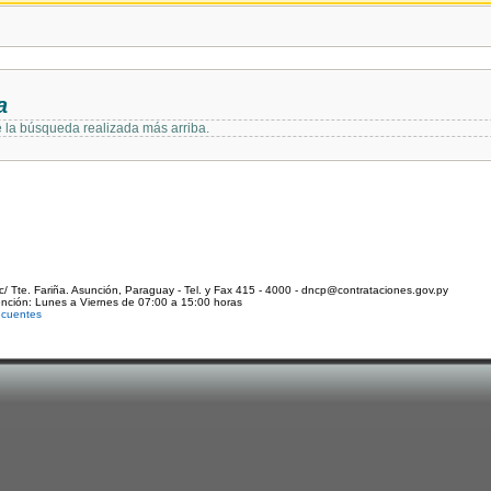
a
e la búsqueda realizada más arriba.
c/ Tte. Fariña. Asunción, Paraguay - Tel. y Fax 415 - 4000 - dncp@contrataciones.gov.py
ención: Lunes a Viernes de 07:00 a 15:00 horas
ecuentes