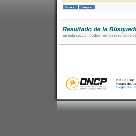
Resultado de la Búsqued
En esta sección podrán ver los resultados d
E.E.U.U. 961 
Horario de At
Preguntas Fr