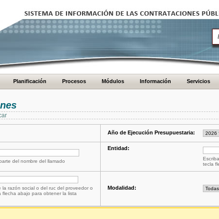
Planificación
Procesos
Módulos
Información
Servicios
ones
car
Año de Ejecución Presupuestaria:
Entidad:
Escriba
 parte del nombre del llamado
tecla f
Modalidad:
 la razón social o del ruc del proveedor o
a flecha abajo para obtener la lista