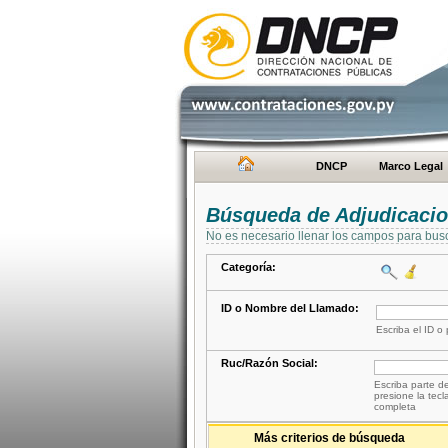
DNCP
Marco Legal
Búsqueda de Adjudicaci
No es necesario llenar los campos para bus
Categoría:
ID o Nombre del Llamado:
Escriba el ID o
Ruc/Razón Social:
Escriba parte de
presione la tecl
completa
Más criterios de búsqueda