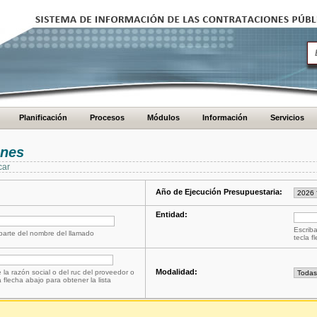
Planificación
Procesos
Módulos
Información
Servicios
ones
car
Año de Ejecución Presupuestaria:
Entidad:
Escriba
 parte del nombre del llamado
tecla f
Modalidad:
 la razón social o del ruc del proveedor o
a flecha abajo para obtener la lista