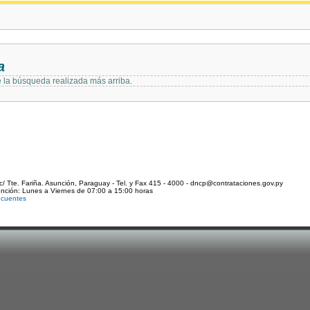
a
e la búsqueda realizada más arriba.
c/ Tte. Fariña. Asunción, Paraguay - Tel. y Fax 415 - 4000 - dncp@contrataciones.gov.py
ención: Lunes a Viernes de 07:00 a 15:00 horas
ecuentes