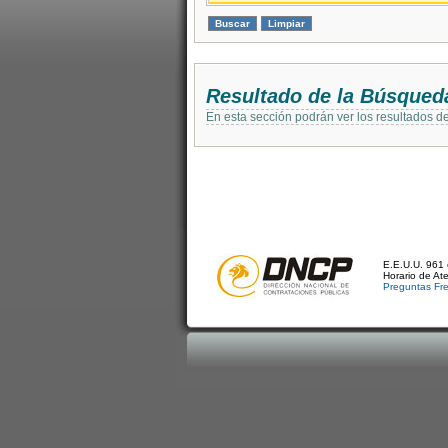
Resultado de la Búsqued
En esta sección podrán ver los resultados d
E.E.U.U. 961 
Horario de At
Preguntas Fr