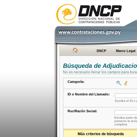
DNCP
Marco Legal
Búsqueda de Adjudicaci
No es necesario llenar los campos para bus
Categoría:
ID o Nombre del Llamado:
Escriba el ID o
Ruc/Razón Social:
Escriba parte de
presione la tecl
completa
Más criterios de búsqueda