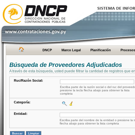
DNCP
Marco Legal
Planificación
Proceso
Búsqueda de Proveedores Adjudicados
A través de esta búsqueda, usted puede filtrar la cantidad de registros que e
Ruc/Razón Social:
Escriba parte de la razón social o del ruc del proveed
presione la tecla flecha abajo para obtener la lista
completa
Categoría:
Entidad:
Escriba parte del nombre de la entidad o presione la t
flecha abajo para obtener la lista completa