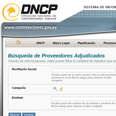
DNCP
Marco Legal
Planificación
Proceso
Búsqueda de Proveedores Adjudicados
A través de esta búsqueda, usted puede filtrar la cantidad de registros que e
Ruc/Razón Social:
Escriba parte de la razón social o del ruc del proveed
presione la tecla flecha abajo para obtener la lista
completa
Categoría:
Entidad:
Escriba parte del nombre de la entidad o presione la t
flecha abajo para obtener la lista completa