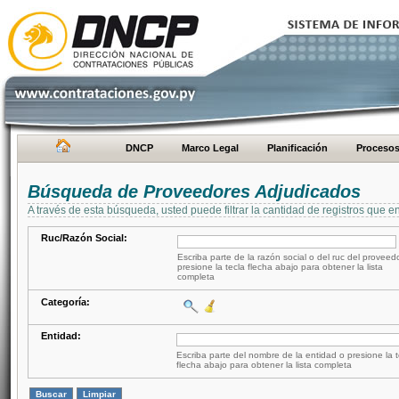
DNCP
Marco Legal
Planificación
Proceso
Búsqueda de Proveedores Adjudicados
A través de esta búsqueda, usted puede filtrar la cantidad de registros que e
Ruc/Razón Social:
Escriba parte de la razón social o del ruc del proveed
presione la tecla flecha abajo para obtener la lista
completa
Categoría:
Entidad:
Escriba parte del nombre de la entidad o presione la t
flecha abajo para obtener la lista completa