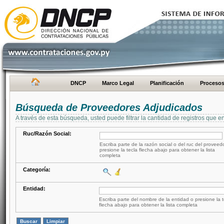
DNCP
Marco Legal
Planificación
Proceso
Búsqueda de Proveedores Adjudicados
A través de esta búsqueda, usted puede filtrar la cantidad de registros que e
Ruc/Razón Social:
Escriba parte de la razón social o del ruc del proveed
presione la tecla flecha abajo para obtener la lista
completa
Categoría:
Entidad:
Escriba parte del nombre de la entidad o presione la t
flecha abajo para obtener la lista completa