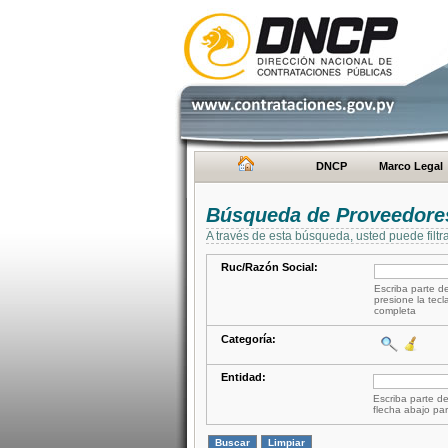
DNCP
Marco Legal
Búsqueda de Proveedore
A través de esta búsqueda, usted puede filtr
Ruc/Razón Social:
Escriba parte de
presione la tecl
completa
Categoría:
Entidad:
Escriba parte de
flecha abajo par