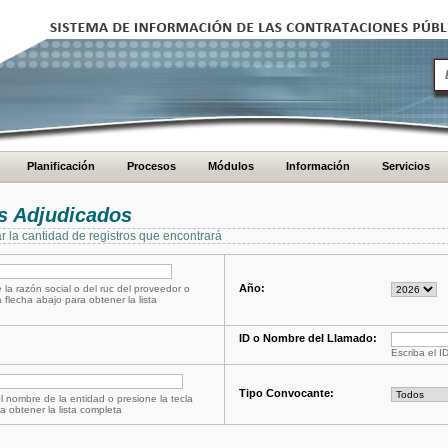
Planificación
Procesos
Módulos
Información
Servicios
s Adjudicados
ar la cantidad de registros que encontrará
Año:
 la razón social o del ruc del proveedor o
a flecha abajo para obtener la lista
ID o Nombre del Llamado:
Escriba el I
Tipo Convocante:
l nombre de la entidad o presione la tecla
a obtener la lista completa