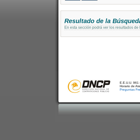
Resultado de la Búsqued
En esta sección podrá ver los resultados de
E.E.U.U. 961 
Horario de At
Preguntas Fr