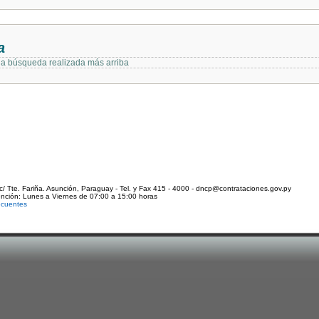
a
 la búsqueda realizada más arriba
c/ Tte. Fariña. Asunción, Paraguay - Tel. y Fax 415 - 4000 - dncp@contrataciones.gov.py
ención: Lunes a Viernes de 07:00 a 15:00 horas
ecuentes