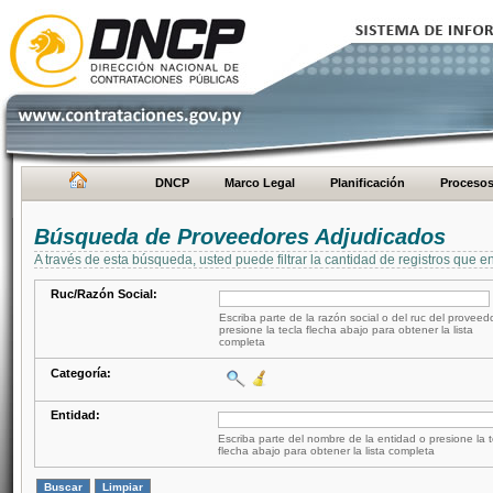
DNCP
Marco Legal
Planificación
Proceso
Búsqueda de Proveedores Adjudicados
A través de esta búsqueda, usted puede filtrar la cantidad de registros que e
Ruc/Razón Social:
Escriba parte de la razón social o del ruc del proveed
presione la tecla flecha abajo para obtener la lista
completa
Categoría:
Entidad:
Escriba parte del nombre de la entidad o presione la t
flecha abajo para obtener la lista completa