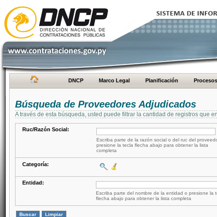
DNCP
Marco Legal
Planificación
Proceso
Búsqueda de Proveedores Adjudicados
A través de esta búsqueda, usted puede filtrar la cantidad de registros que e
Ruc/Razón Social:
Escriba parte de la razón social o del ruc del proveed
presione la tecla flecha abajo para obtener la lista
completa
Categoría:
Entidad:
Escriba parte del nombre de la entidad o presione la t
flecha abajo para obtener la lista completa