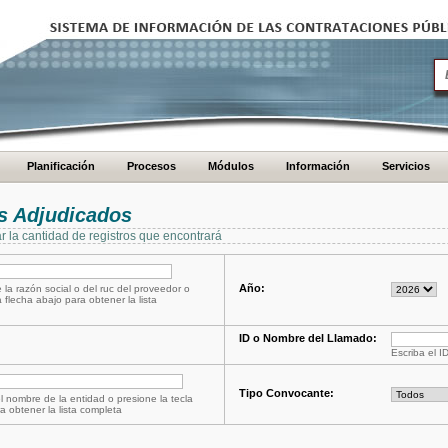
Planificación
Procesos
Módulos
Información
Servicios
s Adjudicados
ar la cantidad de registros que encontrará
Año:
 la razón social o del ruc del proveedor o
a flecha abajo para obtener la lista
ID o Nombre del Llamado:
Escriba el I
Tipo Convocante:
l nombre de la entidad o presione la tecla
a obtener la lista completa