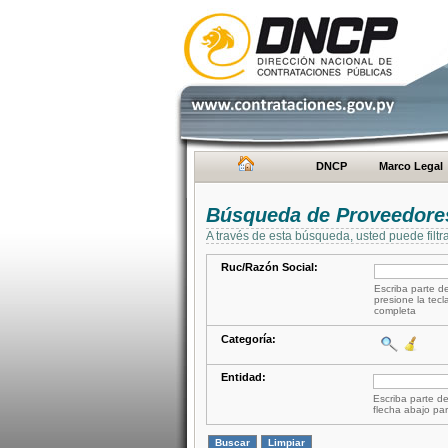
DNCP
Marco Legal
Búsqueda de Proveedore
A través de esta búsqueda, usted puede filtr
Ruc/Razón Social:
Escriba parte de
presione la tecl
completa
Categoría:
Entidad:
Escriba parte de
flecha abajo par