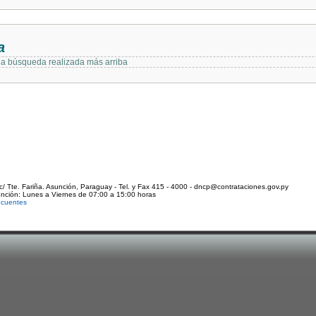
a
 la búsqueda realizada más arriba
c/ Tte. Fariña. Asunción, Paraguay - Tel. y Fax 415 - 4000 - dncp@contrataciones.gov.py
ención: Lunes a Viernes de 07:00 a 15:00 horas
ecuentes