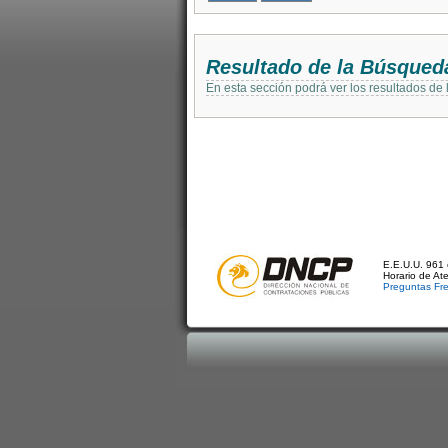
Resultado de la Búsqued
En esta sección podrá ver los resultados de
E.E.U.U. 961 
Horario de At
Preguntas Fr