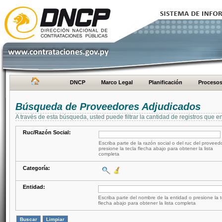
DNCP
Marco Legal
Planificación
Proceso
Búsqueda de Proveedores Adjudicados
A través de esta búsqueda, usted puede filtrar la cantidad de registros que e
Ruc/Razón Social:
Escriba parte de la razón social o del ruc del proveed
presione la tecla flecha abajo para obtener la lista
completa
Categoría:
Entidad:
Escriba parte del nombre de la entidad o presione la t
flecha abajo para obtener la lista completa