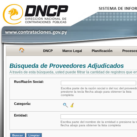
DNCP
Marco Legal
Planificación
Proceso
Búsqueda de Proveedores Adjudicados
A través de esta búsqueda, usted puede filtrar la cantidad de registros que e
Ruc/Razón Social:
Escriba parte de la razón social o del ruc del proveed
presione la tecla flecha abajo para obtener la lista
completa
Categoría:
Entidad:
Escriba parte del nombre de la entidad o presione la t
flecha abajo para obtener la lista completa