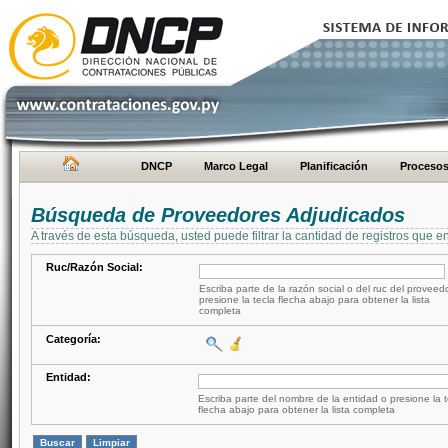
DNCP
Marco Legal
Planificación
Proceso
Búsqueda de Proveedores Adjudicados
A través de esta búsqueda, usted puede filtrar la cantidad de registros que e
Ruc/Razón Social:
Escriba parte de la razón social o del ruc del proveed
presione la tecla flecha abajo para obtener la lista
completa
Categoría:
Entidad:
Escriba parte del nombre de la entidad o presione la t
flecha abajo para obtener la lista completa