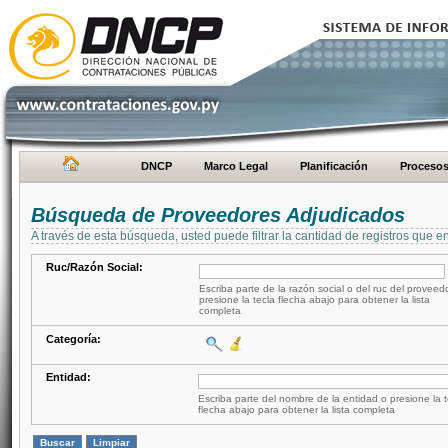
DNCP
Marco Legal
Planificación
Proceso
Búsqueda de Proveedores Adjudicados
A través de esta búsqueda, usted puede filtrar la cantidad de registros que e
Ruc/Razón Social:
Escriba parte de la razón social o del ruc del proveed
presione la tecla flecha abajo para obtener la lista
completa
Categoría:
Entidad:
Escriba parte del nombre de la entidad o presione la t
flecha abajo para obtener la lista completa