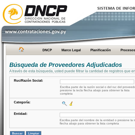
DNCP
Marco Legal
Planificación
Proceso
Búsqueda de Proveedores Adjudicados
A través de esta búsqueda, usted puede filtrar la cantidad de registros que e
Ruc/Razón Social:
Escriba parte de la razón social o del ruc del proveed
presione la tecla flecha abajo para obtener la lista
completa
Categoría:
Entidad:
Escriba parte del nombre de la entidad o presione la t
flecha abajo para obtener la lista completa