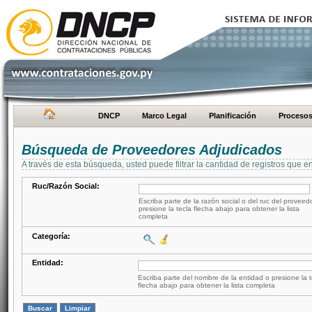
DNCP
Marco Legal
Planificación
Proceso
Búsqueda de Proveedores Adjudicados
A través de esta búsqueda, usted puede filtrar la cantidad de registros que e
Ruc/Razón Social:
Escriba parte de la razón social o del ruc del proveed
presione la tecla flecha abajo para obtener la lista
completa
Categoría:
Entidad:
Escriba parte del nombre de la entidad o presione la t
flecha abajo para obtener la lista completa