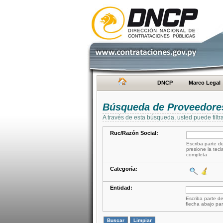
DNCP
Marco Legal
Búsqueda de Proveedore
A través de esta búsqueda, usted puede filtr
Ruc/Razón Social:
Escriba parte de
presione la tecl
completa
Categoría:
Entidad:
Escriba parte de
flecha abajo par