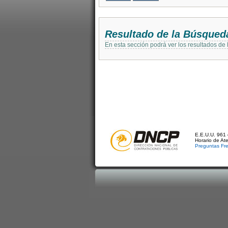
Resultado de la Búsqued
En esta sección podrá ver los resultados de
E.E.U.U. 961 
Horario de At
Preguntas Fr