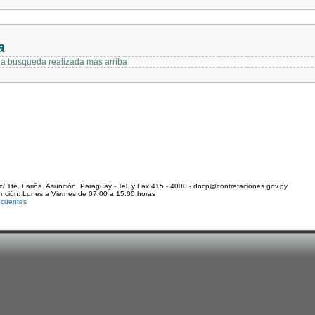
a
 la búsqueda realizada más arriba
c/ Tte. Fariña. Asunción, Paraguay - Tel. y Fax 415 - 4000 - dncp@contrataciones.gov.py
ención: Lunes a Viernes de 07:00 a 15:00 horas
ecuentes