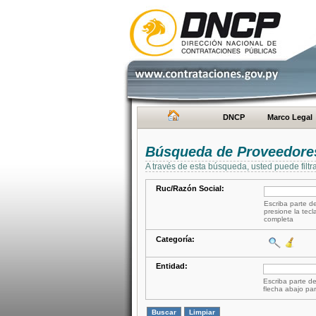
DNCP
Marco Legal
Búsqueda de Proveedore
A través de esta búsqueda, usted puede filtr
Ruc/Razón Social:
Escriba parte de
presione la tecl
completa
Categoría:
Entidad:
Escriba parte de
flecha abajo par