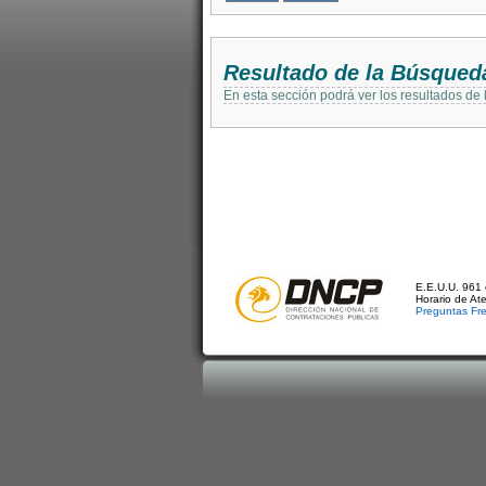
Resultado de la Búsqued
En esta sección podrá ver los resultados de
E.E.U.U. 961 
Horario de At
Preguntas Fr