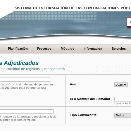
Planificación
Procesos
Módulos
Información
Servicios
s Adjudicados
ar la cantidad de registros que encontrará
Año:
 la razón social o del ruc del proveedor o
a flecha abajo para obtener la lista
ID o Nombre del Llamado:
Escriba el I
Tipo Convocante:
l nombre de la entidad o presione la tecla
a obtener la lista completa