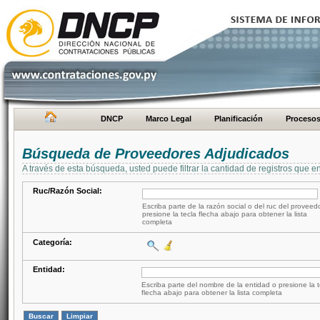
DNCP
Marco Legal
Planificación
Proceso
Búsqueda de Proveedores Adjudicados
A través de esta búsqueda, usted puede filtrar la cantidad de registros que e
Ruc/Razón Social:
Escriba parte de la razón social o del ruc del proveed
presione la tecla flecha abajo para obtener la lista
completa
Categoría:
Entidad:
Escriba parte del nombre de la entidad o presione la t
flecha abajo para obtener la lista completa