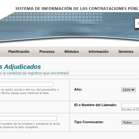
Planificación
Procesos
Módulos
Información
Servicios
s Adjudicados
ar la cantidad de registros que encontrará
Año:
 la razón social o del ruc del proveedor o
a flecha abajo para obtener la lista
ID o Nombre del Llamado:
Escriba el I
Tipo Convocante:
l nombre de la entidad o presione la tecla
a obtener la lista completa