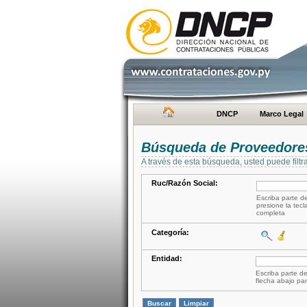
DNCP
Marco Legal
Búsqueda de Proveedore
A través de esta búsqueda, usted puede filtr
Ruc/Razón Social:
Escriba parte de
presione la tecl
completa
Categoría:
Entidad:
Escriba parte de
flecha abajo par