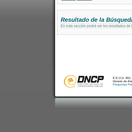
Resultado de la Búsqued
En esta sección podrá ver los resultados de
E.E.U.U. 961 
Horario de At
Preguntas Fr