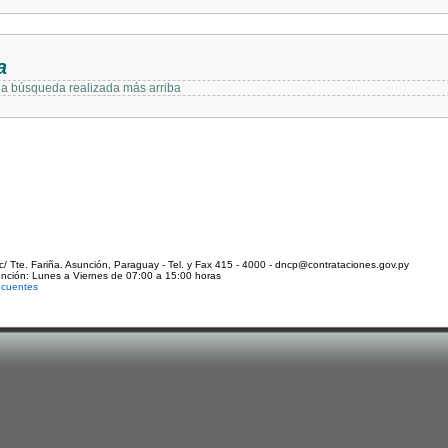
a
 la búsqueda realizada más arriba
c/ Tte. Fariña. Asunción, Paraguay - Tel. y Fax 415 - 4000 - dncp@contrataciones.gov.py
ención: Lunes a Viernes de 07:00 a 15:00 horas
ecuentes