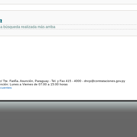
a
 la búsqueda realizada más arriba
c/ Tte. Fariña. Asunción, Paraguay - Tel. y Fax 415 - 4000 - dncp@contrataciones.gov.py
ención: Lunes a Viernes de 07:00 a 15:00 horas
ecuentes