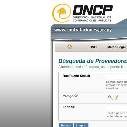
DNCP
Marco Legal
Búsqueda de Proveedore
A través de esta búsqueda, usted puede filtr
Ruc/Razón Social:
Escriba parte de
presione la tecl
completa
Categoría:
Entidad:
Escriba parte de
flecha abajo par