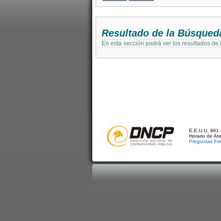
Resultado de la Búsqued
En esta sección podrá ver los resultados de
E.E.U.U. 961 
Horario de At
Preguntas Fr