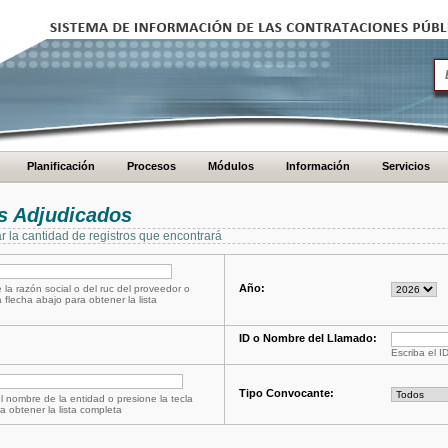
Planificación
Procesos
Módulos
Información
Servicios
s Adjudicados
ar la cantidad de registros que encontrará
Año:
 la razón social o del ruc del proveedor o
a flecha abajo para obtener la lista
ID o Nombre del Llamado:
Escriba el I
Tipo Convocante:
l nombre de la entidad o presione la tecla
a obtener la lista completa