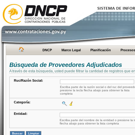
DNCP
Marco Legal
Planificación
Proceso
Búsqueda de Proveedores Adjudicados
A través de esta búsqueda, usted puede filtrar la cantidad de registros que e
Ruc/Razón Social:
Escriba parte de la razón social o del ruc del proveed
presione la tecla flecha abajo para obtener la lista
completa
Categoría:
Entidad:
Escriba parte del nombre de la entidad o presione la t
flecha abajo para obtener la lista completa