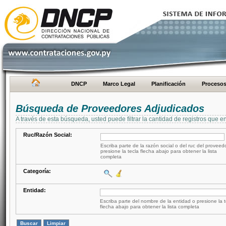
DNCP
Marco Legal
Planificación
Proceso
Búsqueda de Proveedores Adjudicados
A través de esta búsqueda, usted puede filtrar la cantidad de registros que e
Ruc/Razón Social:
Escriba parte de la razón social o del ruc del proveed
presione la tecla flecha abajo para obtener la lista
completa
Categoría:
Entidad:
Escriba parte del nombre de la entidad o presione la t
flecha abajo para obtener la lista completa