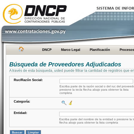
DNCP
Marco Legal
Planificación
Proceso
Búsqueda de Proveedores Adjudicados
A través de esta búsqueda, usted puede filtrar la cantidad de registros que e
Ruc/Razón Social:
Escriba parte de la razón social o del ruc del proveed
presione la tecla flecha abajo para obtener la lista
completa
Categoría:
Entidad:
Escriba parte del nombre de la entidad o presione la t
flecha abajo para obtener la lista completa