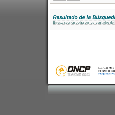
Resultado de la Búsqued
En esta sección podrá ver los resultados de
E.E.U.U. 961 
Horario de At
Preguntas Fr