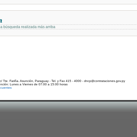
a
 la búsqueda realizada más arriba
c/ Tte. Fariña. Asunción, Paraguay - Tel. y Fax 415 - 4000 - dncp@contrataciones.gov.py
ención: Lunes a Viernes de 07:00 a 15:00 horas
ecuentes