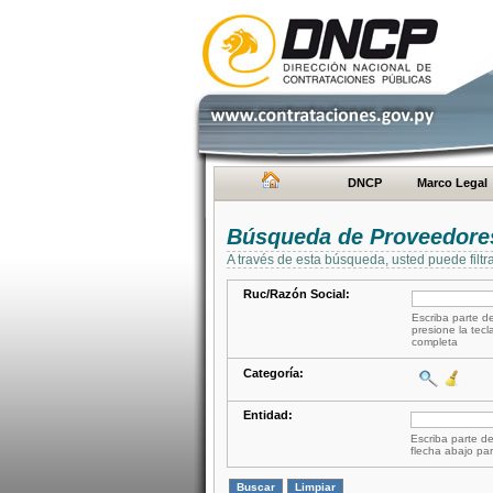
DNCP
Marco Legal
Búsqueda de Proveedore
A través de esta búsqueda, usted puede filtr
Ruc/Razón Social:
Escriba parte de
presione la tecl
completa
Categoría:
Entidad:
Escriba parte de
flecha abajo par