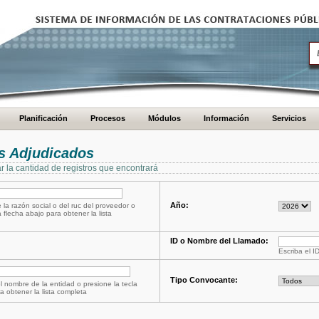
Planificación
Procesos
Módulos
Información
Servicios
s Adjudicados
ar la cantidad de registros que encontrará
Año:
 la razón social o del ruc del proveedor o
a flecha abajo para obtener la lista
ID o Nombre del Llamado:
Escriba el I
Tipo Convocante:
l nombre de la entidad o presione la tecla
a obtener la lista completa