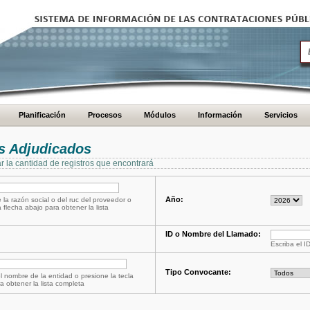
Planificación
Procesos
Módulos
Información
Servicios
s Adjudicados
ar la cantidad de registros que encontrará
Año:
 la razón social o del ruc del proveedor o
a flecha abajo para obtener la lista
ID o Nombre del Llamado:
Escriba el I
Tipo Convocante:
l nombre de la entidad o presione la tecla
a obtener la lista completa