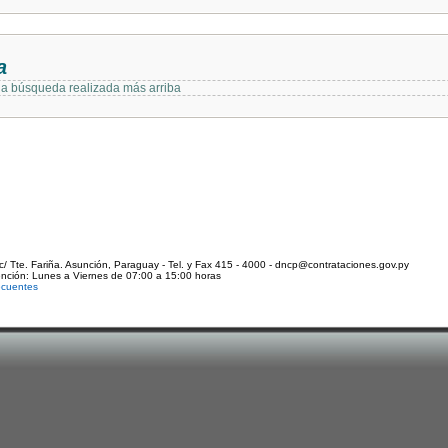
a
 la búsqueda realizada más arriba
c/ Tte. Fariña. Asunción, Paraguay - Tel. y Fax 415 - 4000 - dncp@contrataciones.gov.py
ención: Lunes a Viernes de 07:00 a 15:00 horas
ecuentes