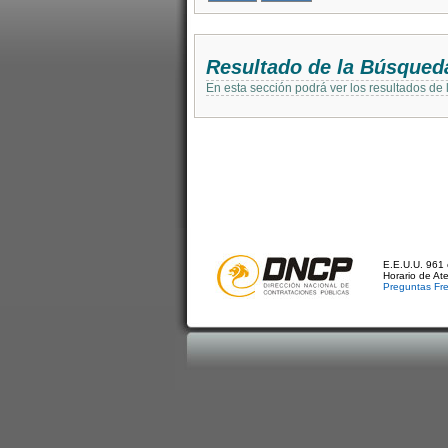
Resultado de la Búsqued
En esta sección podrá ver los resultados de
E.E.U.U. 961 
Horario de At
Preguntas Fr