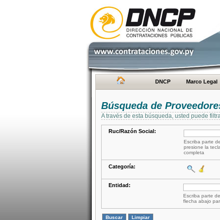
DNCP
Marco Legal
Búsqueda de Proveedore
A través de esta búsqueda, usted puede filtr
Ruc/Razón Social:
Escriba parte de
presione la tecl
completa
Categoría:
Entidad:
Escriba parte de
flecha abajo par