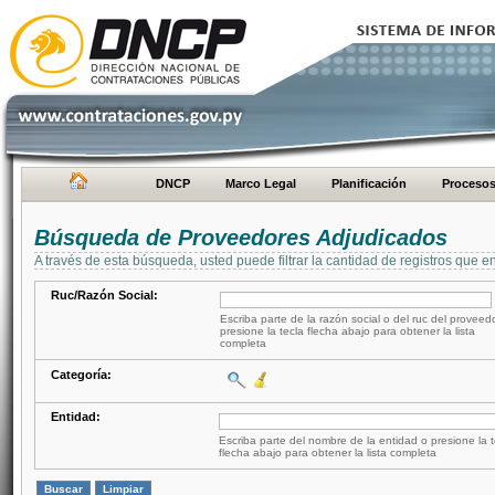
DNCP
Marco Legal
Planificación
Proceso
Búsqueda de Proveedores Adjudicados
A través de esta búsqueda, usted puede filtrar la cantidad de registros que e
Ruc/Razón Social:
Escriba parte de la razón social o del ruc del proveed
presione la tecla flecha abajo para obtener la lista
completa
Categoría:
Entidad:
Escriba parte del nombre de la entidad o presione la t
flecha abajo para obtener la lista completa