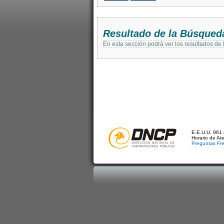
Resultado de la Búsqued
En esta sección podrá ver los resultados de
E.E.U.U. 961 
Horario de At
Preguntas Fr