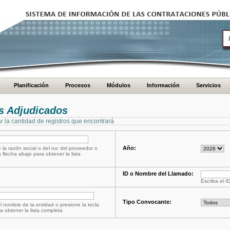
Planificación
Procesos
Módulos
Información
Servicios
s Adjudicados
ar la cantidad de registros que encontrará
Año:
 la razón social o del ruc del proveedor o
a flecha abajo para obtener la lista
ID o Nombre del Llamado:
Escriba el I
Tipo Convocante:
l nombre de la entidad o presione la tecla
a obtener la lista completa