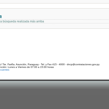
a
 la búsqueda realizada más arriba
c/ Tte. Fariña. Asunción, Paraguay - Tel. y Fax 415 - 4000 - dncp@contrataciones.gov.py
ención: Lunes a Viernes de 07:00 a 15:00 horas
ecuentes