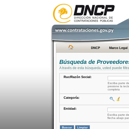
DNCP
Marco Legal
Búsqueda de Proveedore
A través de esta búsqueda, usted puede filtr
Ruc/Razón Social:
Escriba parte de
presione la tecl
completa
Categoría:
Entidad:
Escriba parte de
flecha abajo par