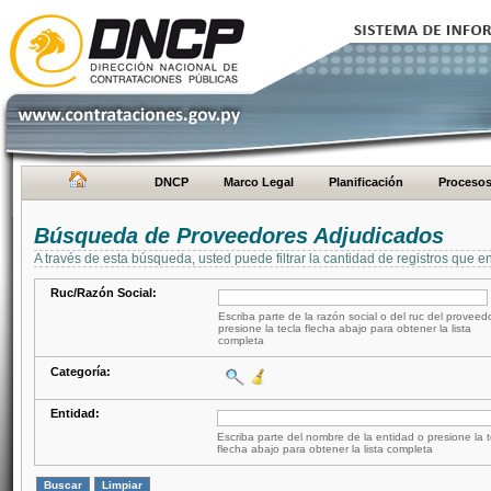
DNCP
Marco Legal
Planificación
Proceso
Búsqueda de Proveedores Adjudicados
A través de esta búsqueda, usted puede filtrar la cantidad de registros que e
Ruc/Razón Social:
Escriba parte de la razón social o del ruc del proveed
presione la tecla flecha abajo para obtener la lista
completa
Categoría:
Entidad:
Escriba parte del nombre de la entidad o presione la t
flecha abajo para obtener la lista completa