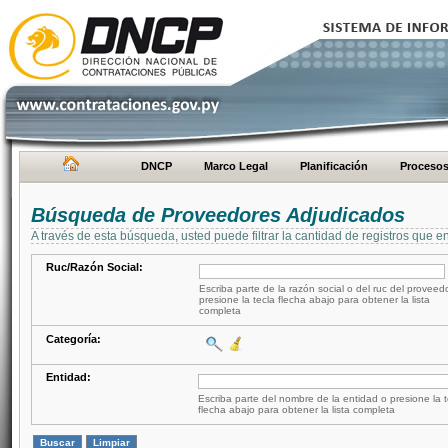
DNCP
Marco Legal
Planificación
Proceso
Búsqueda de Proveedores Adjudicados
A través de esta búsqueda, usted puede filtrar la cantidad de registros que e
Ruc/Razón Social:
Escriba parte de la razón social o del ruc del proveed
presione la tecla flecha abajo para obtener la lista
completa
Categoría:
Entidad:
Escriba parte del nombre de la entidad o presione la t
flecha abajo para obtener la lista completa