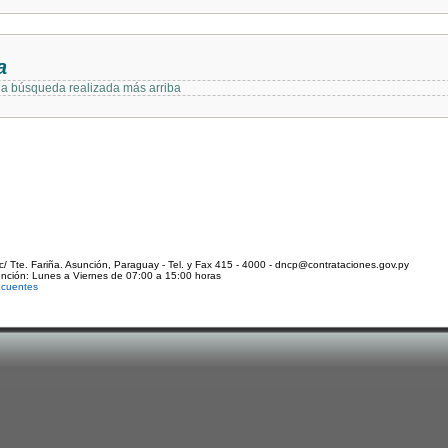
a
 la búsqueda realizada más arriba
c/ Tte. Fariña. Asunción, Paraguay - Tel. y Fax 415 - 4000 - dncp@contrataciones.gov.py
ención: Lunes a Viernes de 07:00 a 15:00 horas
ecuentes