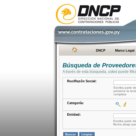
DNCP
Marco Legal
Búsqueda de Proveedore
A través de esta búsqueda, usted puede filtr
Ruc/Razón Social:
Escriba parte de
presione la tecl
completa
Categoría:
Entidad:
Escriba parte de
flecha abajo par