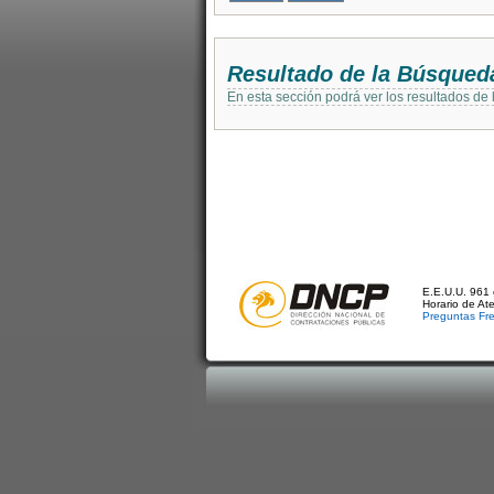
Resultado de la Búsqued
En esta sección podrá ver los resultados de
E.E.U.U. 961 
Horario de At
Preguntas Fr