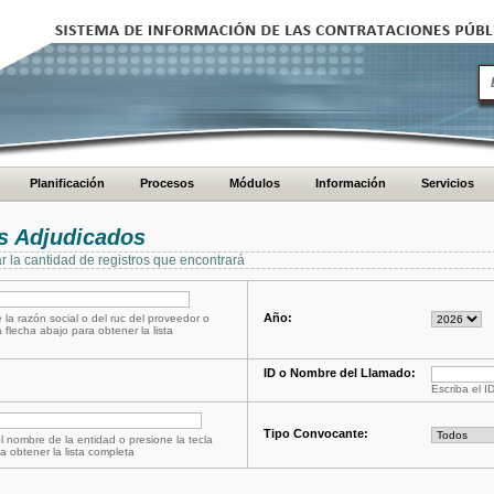
Planificación
Procesos
Módulos
Información
Servicios
s Adjudicados
ar la cantidad de registros que encontrará
Año:
 la razón social o del ruc del proveedor o
a flecha abajo para obtener la lista
ID o Nombre del Llamado:
Escriba el I
Tipo Convocante:
l nombre de la entidad o presione la tecla
a obtener la lista completa