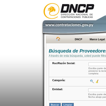
DNCP
Marco Legal
Búsqueda de Proveedore
A través de esta búsqueda, usted puede filtr
Ruc/Razón Social:
Escriba parte de
presione la tecl
completa
Categoría:
Entidad:
Escriba parte de
flecha abajo par