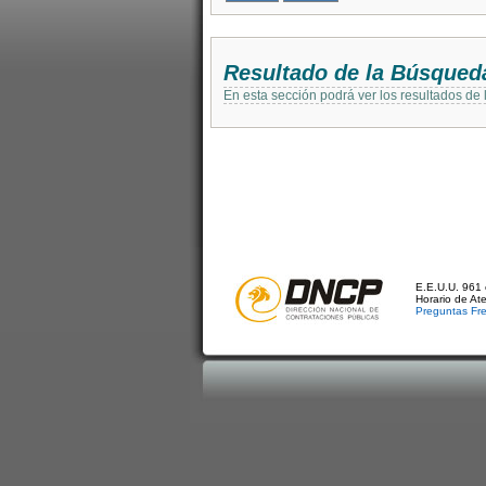
Resultado de la Búsqued
En esta sección podrá ver los resultados de
E.E.U.U. 961 
Horario de At
Preguntas Fr