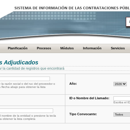
Planificación
Procesos
Módulos
Información
Servicios
s Adjudicados
ar la cantidad de registros que encontrará
Año:
 la razón social o del ruc del proveedor o
a flecha abajo para obtener la lista
ID o Nombre del Llamado:
Escriba el I
Tipo Convocante:
l nombre de la entidad o presione la tecla
a obtener la lista completa