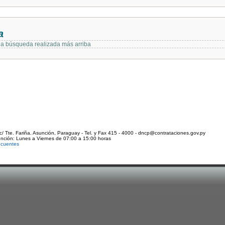
a
 la búsqueda realizada más arriba
c/ Tte. Fariña. Asunción, Paraguay - Tel. y Fax 415 - 4000 - dncp@contrataciones.gov.py
ención: Lunes a Viernes de 07:00 a 15:00 horas
ecuentes